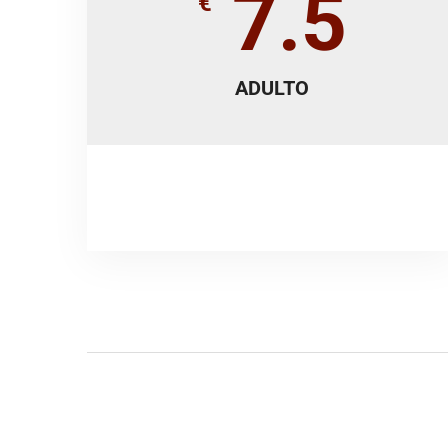
7.5
€
ADULTO