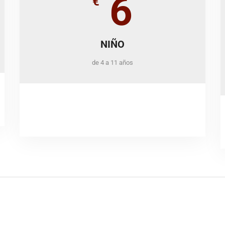
6
€
NIÑO
de 4 a 11 años